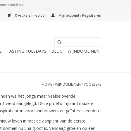
over cookies »
0 Artikelen - €0,00
Mijn account / Registreren
S
TASTING TUESDAYS
BLOG
WIJNDOMEINEN
HOME
/
WIJNDOMEINEN
/
VOOSBEKE
inden we het jonge maar veelbelovende
aard' werd aangelegd. Deze proefwijngaard maakte
 inspiratiebron voor landbouwers en geïnteresseerden.
 nieuw leven in met de aanplant van de eerste
et domein nu 5ha groot is. Vandaag groeien op een