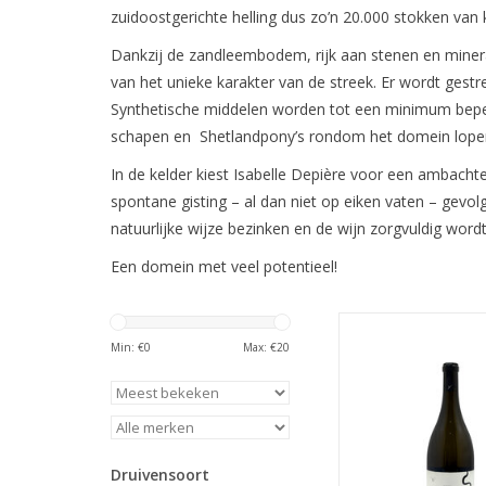
zuidoostgerichte helling dus zo’n 20.000 stokken van k
Dankzij de zandleembodem, rijk aan stenen en minera
van het unieke karakter van de streek. Er wordt gestr
Synthetische middelen worden tot een minimum bepe
schapen en Shetlandpony’s rondom het domein lopen 
In de kelder kiest Isabelle Depière voor een ambacht
spontane gisting – al dan niet op eiken vaten – gevolg
natuurlijke wijze bezinken en de wijn zorgvuldig wordt
Een domein met veel potentieel!
Chardonnay en Pinot B
originele ble
Min: €
0
Max: €
20
TOEVOEGEN AAN WI
Druivensoort