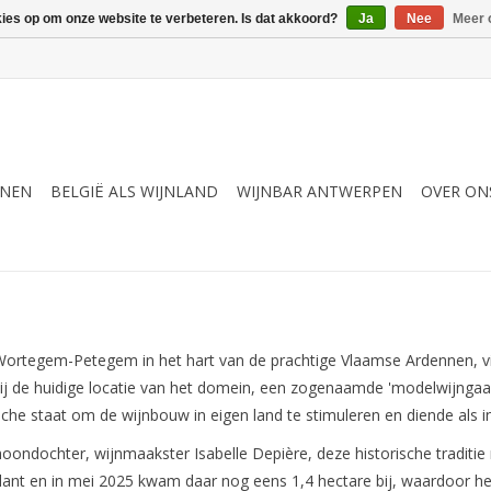
kies op om onze website te verbeteren. Is dat akkoord?
Ja
Nee
Meer 
JNEN
BELGIË ALS WIJNLAND
WIJNBAR ANTWERPEN
OVER ON
rtegem-Petegem in het hart van de prachtige Vlaamse Ardennen, v
lakbij de huidige locatie van het domein, een zogenaamde 'modelwijng
gische staat om de wijnbouw in eigen land te stimuleren en diende als
hoondochter, wijnmaakster Isabelle Depière, deze historische traditie
lant en in mei 2025 kwam daar nog eens 1,4 hectare bij, waardoor h