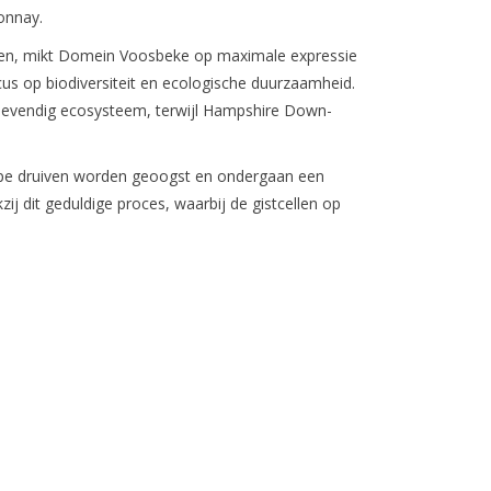
donnay.
assen, mikt Domein Voosbeke op maximale expressie
cus op biodiversiteit en ecologische duurzaamheid.
levendig ecosysteem, terwijl Hampshire Down-
rijpe druiven worden geoogst en ondergaan een
ij dit geduldige proces, waarbij de gistcellen op