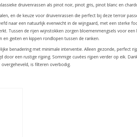
lassieke druivenrassen als pinot noir, pinot gris, pinot blanc en char
len, en de keuze voor druivenrassen die perfect bij deze terroir p
eefd naar een natuurlijk evenwicht in de wijngaard, met een sterke fo
rkt. Tussen de rijen wijnstokken zorgen bloemenmengsels voor een 
en geiten en kippen rondlopen tussen de ranken.
elijke benadering met minimale interventie. Alleen gezonde, perfect 
d door een rustige rijping. Sommige cuvées rijpen verder op eik. Dankz
 overgeheveld, is filteren overbodig.
lanc in een
nd!
NKELWAGEN