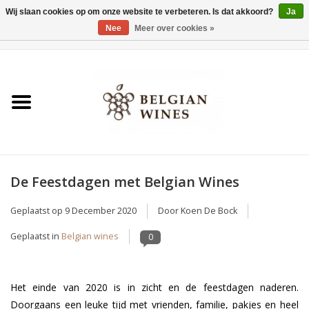
Wij slaan cookies op om onze website te verbeteren. Is dat akkoord?
Ja
Nee
Meer over cookies »
0 Artikelen - €0,00
Home
Wijnen
België als wijnland
De Feestdagen met Belgian Wines
Wijnbar Antwerpen
Geplaatst op
9 December 2020
Door Koen De Bock
Over ons
Geplaatst in
Belgian wines
0
Tasting Tuesdays
Het einde van 2020 is in zicht en de feestdagen naderen.
Blog
Doorgaans een leuke tijd met vrienden, familie, pakjes en heel