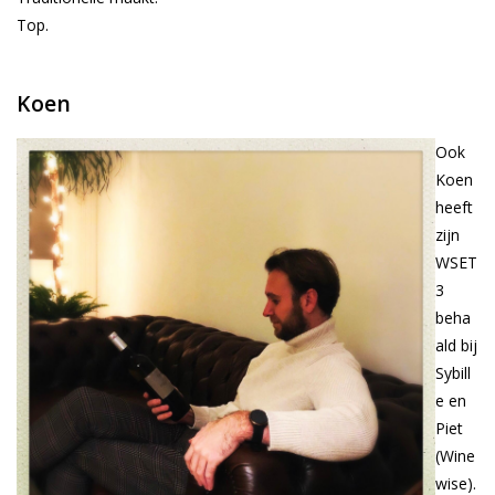
Top.
Koen
Ook
Koen
heeft
zijn
WSET
3
beha
ald bij
Sybill
e en
Piet
(Wine
wise).