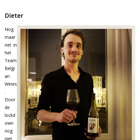
Dieter
Nog
maar
net in
het
Team
Belgi
an
Wines
.
Door
de
lockd
own
nog
niet