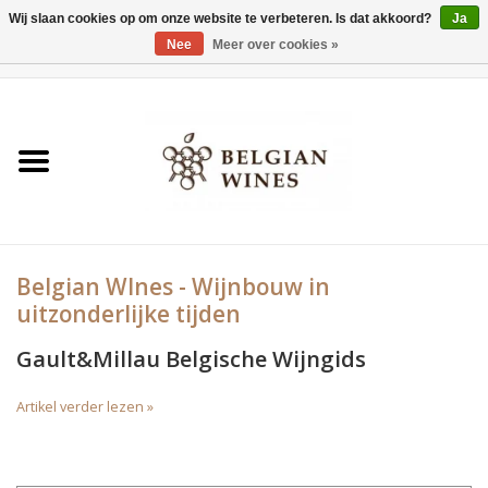
Wij slaan cookies op om onze website te verbeteren. Is dat akkoord?
Ja
Nee
Meer over cookies »
0 Artikelen - €0,00
Home
Wijnen
België als wijnland
Belgian WInes - Wijnbouw in
Wijnbar Antwerpen
uitzonderlijke tijden
Over ons
Gault&Millau Belgische Wijngids
Artikel verder lezen »
Tasting Tuesdays
Blog