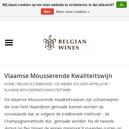
Wij slaan cookies op om onze website te verbeteren. Is dat akkoord?
Ja
Nee
Meer over cookies »
0 Artikelen - €0,00
Home
Wijnen
België als wijnland
Vlaamse Mousserende Kwaliteitswijn
Wijnbar Antwerpen
HOME
/
BELGIË ALS WIJNLAND
/
DE WIJNEN VOLGENS APPELLATIE
/
VLAAMSE MOUSSERENDE KWALITEITSWIJN
Over ons
De Vlaamse Mousserende Kwaliteitswijnen zijn schuimwijnen
die over heel Vlaanderen gemaakt kunnen worden op
Tasting Tuesdays
voorwaarde dat ze volgens de traditionele methode - de
Champagnemethode dus- gemaakt worden. Na de tweede
Blog
gisting op fles blijven de wijnen minimaal 9 maanden rusten op