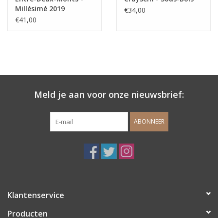
Millésimé 2019
€34,00
Collection Heritage
€41,00
Meld je aan voor onze nieuwsbrief:
ABONNEER
Klantenservice
Producten