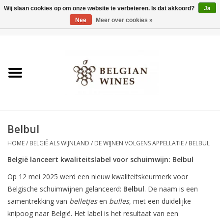
Wij slaan cookies op om onze website te verbeteren. Is dat akkoord?
Ja
Nee
Meer over cookies »
0 Artikelen - €0,00
Home
Wijnen
België als wijnland
Belbul
Wijnbar Antwerpen
HOME
/
BELGIË ALS WIJNLAND
/
DE WIJNEN VOLGENS APPELLATIE
/
BELBUL
Over ons
België lanceert kwaliteitslabel voor schuimwijn: Belbul
Op 12 mei 2025 werd een nieuw kwaliteitskeurmerk voor
Tasting Tuesdays
Belgische schuimwijnen gelanceerd:
Belbul
. De naam is een
samentrekking van
belletjes
en
bulles
, met een duidelijke
Blog
knipoog naar België. Het label is het resultaat van een