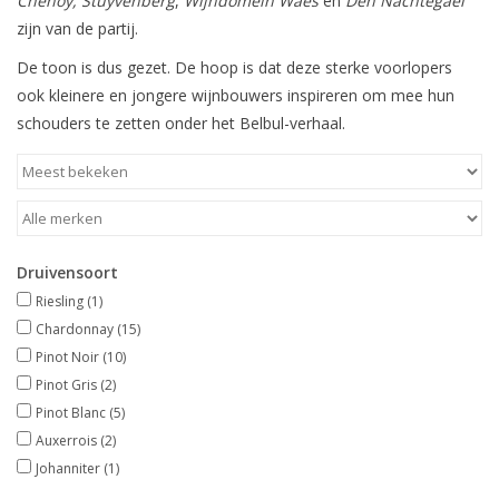
Chenoy,
Stuyvenberg
,
Wijndomein Waes
en
Den Nachtegael
zijn van de partij.
De toon is dus gezet. De hoop is dat deze sterke voorlopers
ook kleinere en jongere wijnbouwers inspireren om mee hun
schouders te zetten onder het Belbul-verhaal.
Druivensoort
Riesling
(1)
Chardonnay
(15)
Pinot Noir
(10)
Pinot Gris
(2)
Pinot Blanc
(5)
Auxerrois
(2)
Johanniter
(1)