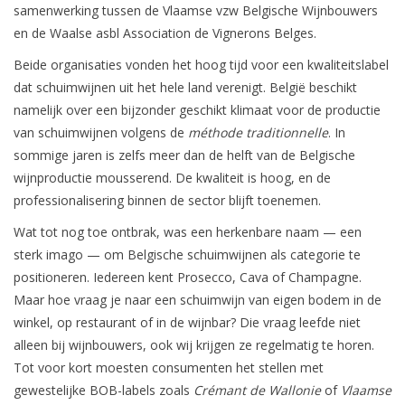
samenwerking tussen de Vlaamse vzw Belgische Wijnbouwers
en de Waalse asbl Association de Vignerons Belges.
Wijndomeinen
Beide organisaties vonden het hoog tijd voor een kwaliteitslabel
dat schuimwijnen uit het hele land verenigt. België beschikt
namelijk over een bijzonder geschikt klimaat voor de productie
van schuimwijnen volgens de
méthode traditionnelle
. In
sommige jaren is zelfs meer dan de helft van de Belgische
wijnproductie mousserend. De kwaliteit is hoog, en de
professionalisering binnen de sector blijft toenemen.
Wat tot nog toe ontbrak, was een herkenbare naam — een
sterk imago — om Belgische schuimwijnen als categorie te
positioneren. Iedereen kent Prosecco, Cava of Champagne.
Maar hoe vraag je naar een schuimwijn van eigen bodem in de
winkel, op restaurant of in de wijnbar? Die vraag leefde niet
alleen bij wijnbouwers, ook wij krijgen ze regelmatig te horen.
Tot voor kort moesten consumenten het stellen met
gewestelijke BOB-labels zoals
Crémant de Wallonie
of
Vlaamse