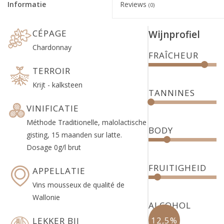
Informatie
Reviews
(0)
CÉPAGE
Wijnprofiel
Chardonnay
FRAÎCHEUR
TERROIR
Krijt - kalksteen
TANNINES
VINIFICATIE
Méthode Traditionelle, malolactische
BODY
gisting, 15 maanden sur latte.
Dosage 0g/l brut
FRUITIGHEID
APPELLATIE
Vins mousseux de qualité de
Wallonie
ALCOHOL
12,5%
LEKKER BIJ