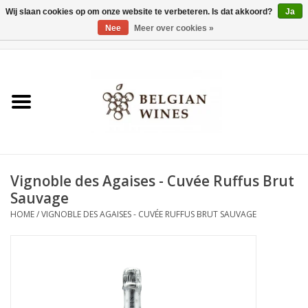
Wij slaan cookies op om onze website te verbeteren. Is dat akkoord?
Ja
Nee
Meer over cookies »
0 Artikelen - €0,00
Home
Wijnen
België als wijnland
Vignoble des Agaises - Cuvée Ruffus Brut
Wijnbar Antwerpen
Sauvage
HOME
/
VIGNOBLE DES AGAISES - CUVÉE RUFFUS BRUT SAUVAGE
Over ons
Tasting Tuesdays
Blog