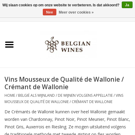
Wij slaan cookies op om onze website te verbeteren. Is dat akkoord?
Ja
Nee
Meer over cookies »
0 Artikelen - €0,00
Home
Wijnen
België als wijnland
Vins Mousseux de Qualité de Wallonie /
Wijnbar Antwerpen
Crémant de Wallonie
HOME
/
BELGIË ALS WIJNLAND
/
DE WIJNEN VOLGENS APPELLATIE
/
VINS
Over ons
MOUSSEUX DE QUALITÉ DE WALLONIE / CRÉMANT DE WALLONIE
De Crémants de Wallonië kunnen over heel Wallonië gemaakt
Tasting Tuesdays
worden van Chardonnay, Pinot Noir, Pinot Meunier, Pinot Blanc,
Pinot Gris, Auxerrois en Riesling. Ze mogen uitsluitend volgens
Blog
de traditionele methode met tweede gisting op fles worden