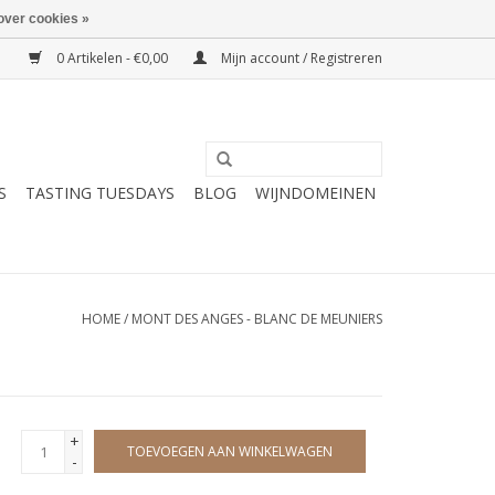
over cookies »
0 Artikelen - €0,00
Mijn account / Registreren
S
TASTING TUESDAYS
BLOG
WIJNDOMEINEN
HOME
/
MONT DES ANGES - BLANC DE MEUNIERS
+
TOEVOEGEN AAN WINKELWAGEN
-