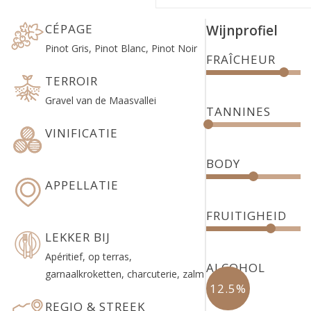
CÉPAGE
Wijnprofiel
Pinot Gris, Pinot Blanc, Pinot Noir
FRAÎCHEUR
TERROIR
Gravel van de Maasvallei
TANNINES
VINIFICATIE
BODY
APPELLATIE
FRUITIGHEID
LEKKER BIJ
Apéritief, op terras,
ALCOHOL
garnaalkroketten, charcuterie, zalm
12.5%
REGIO & STREEK