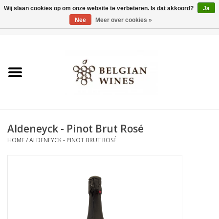
Wij slaan cookies op om onze website te verbeteren. Is dat akkoord?
Ja
Nee
Meer over cookies »
0 Artikelen - €0,00
Home
Wijnen
België als wijnland
Aldeneyck - Pinot Brut Rosé
Wijnbar Antwerpen
HOME
/
ALDENEYCK - PINOT BRUT ROSÉ
Over ons
Tasting Tuesdays
Blog