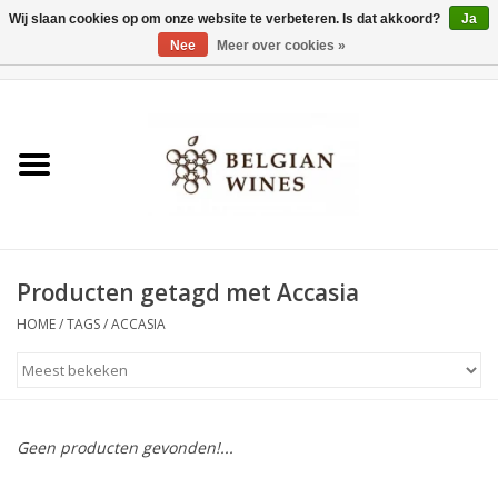
Wij slaan cookies op om onze website te verbeteren. Is dat akkoord?
Ja
Nee
Meer over cookies »
0 Artikelen - €0,00
Home
Wijnen
België als wijnland
Producten getagd met Accasia
Wijnbar Antwerpen
HOME
/
TAGS
/
ACCASIA
Over ons
Tasting Tuesdays
Geen producten gevonden!...
Blog