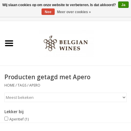
Wij slaan cookies op om onze website te verbeteren. Is dat akkoord?
Ja
Nee
Meer over cookies »
0 Artikelen - €0,00
Home
Wijnen
België als wijnland
Producten getagd met Apero
Wijnbar Antwerpen
HOME
/
TAGS
/
APERO
Over ons
Tasting Tuesdays
Lekker bij
Aperitief
(1)
Blog