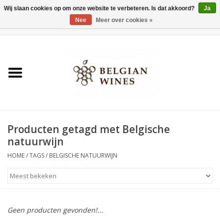
Wij slaan cookies op om onze website te verbeteren. Is dat akkoord?
Ja
Nee
Meer over cookies »
0 Artikelen - €0,00
Home
Wijnen
België als wijnland
Producten getagd met Belgische
Wijnbar Antwerpen
natuurwijn
HOME
/
TAGS
/
BELGISCHE NATUURWIJN
Over ons
Tasting Tuesdays
Geen producten gevonden!...
Blog