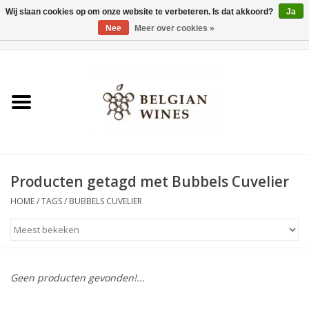
Wij slaan cookies op om onze website te verbeteren. Is dat akkoord?
Ja
Nee
Meer over cookies »
0 Artikelen - €0,00
Home
Wijnen
België als wijnland
Producten getagd met Bubbels Cuvelier
Wijnbar Antwerpen
HOME
/
TAGS
/
BUBBELS CUVELIER
Over ons
Tasting Tuesdays
Geen producten gevonden!...
Blog