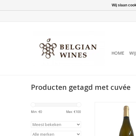
Wij slaan coo
HOME
WI
Producten getagd met cuvée
Wit - Droog, karak
volfruitig
Min: €
0
Max: €
100
TOEVOEGEN AAN WI