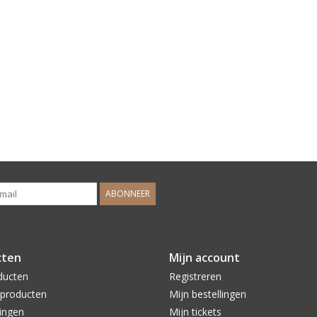
ABONNEER
cten
Mijn account
ducten
Registreren
producten
Mijn bestellingen
ingen
Mijn tickets