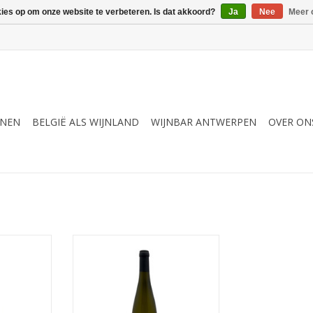
kies op om onze website te verbeteren. Is dat akkoord?
Ja
Nee
Meer 
JNEN
BELGIË ALS WIJNLAND
WIJNBAR ANTWERPEN
OVER ON
tervol,
wit, fruitig
TOEVOEGEN AAN WINKELWAGEN
NKELWAGEN