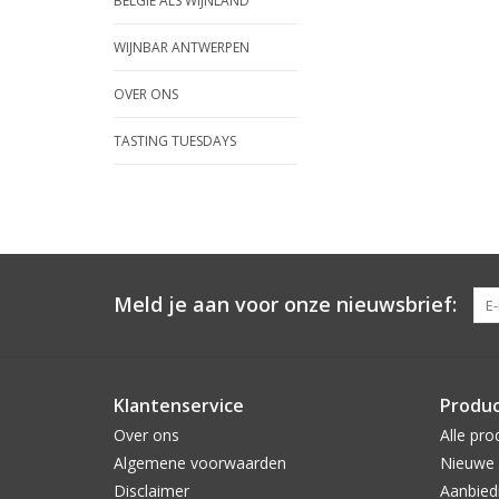
BELGIË ALS WIJNLAND
WIJNBAR ANTWERPEN
OVER ONS
TASTING TUESDAYS
Meld je aan voor onze nieuwsbrief:
Klantenservice
Produ
Over ons
Alle pro
Algemene voorwaarden
Nieuwe 
Disclaimer
Aanbied