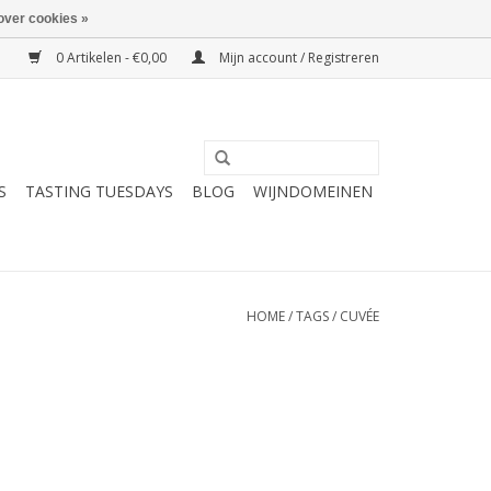
over cookies »
0 Artikelen - €0,00
Mijn account / Registreren
S
TASTING TUESDAYS
BLOG
WIJNDOMEINEN
HOME
/
TAGS
/
CUVÉE