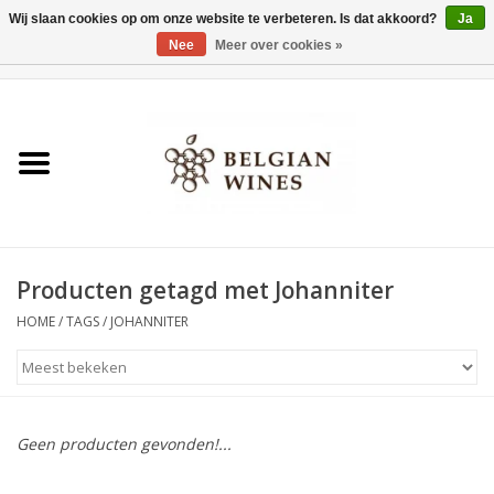
Wij slaan cookies op om onze website te verbeteren. Is dat akkoord?
Ja
Nee
Meer over cookies »
0 Artikelen - €0,00
Home
Wijnen
België als wijnland
Producten getagd met Johanniter
Wijnbar Antwerpen
HOME
/
TAGS
/
JOHANNITER
Over ons
Tasting Tuesdays
Geen producten gevonden!...
Blog