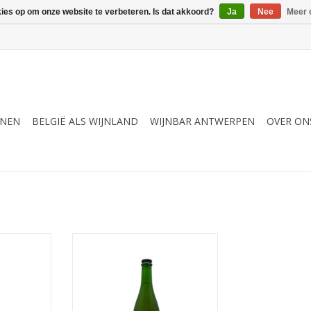
kies op om onze website te verbeteren. Is dat akkoord?
Ja
Nee
Meer 
JNEN
BELGIË ALS WIJNLAND
WIJNBAR ANTWERPEN
OVER ON
t
at uit het
Pétillant Naturel van Vlaamse
.
druif Roland
NKELWAGEN
TOEVOEGEN AAN WINKELWAGEN