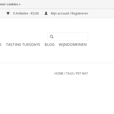
over cookies »
0 Artikelen - €0,00
Mijn account / Registreren
S
TASTING TUESDAYS
BLOG
WIJNDOMEINEN
HOME
/
TAGS
/
PET NAT