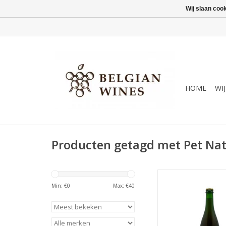
Wij slaan coo
HOME
WI
Producten getagd met Pet Na
Frisse fruitige Pet N
Heuvelland
Min: €
0
Max: €
40
TOEVOEGEN AAN WI