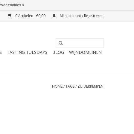
over cookies »
0 Artikelen - €0,00
Mijn account / Registreren
S
TASTING TUESDAYS
BLOG
WIJNDOMEINEN
HOME
/
TAGS
/
ZUIDERKEMPEN