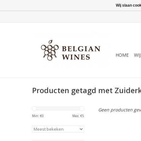
Wij slaan coo
HOME
WI
Producten getagd met Zuide
Geen producten gev
Min: €
0
Max: €
5