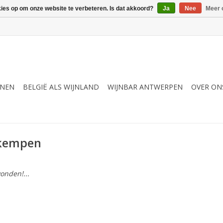
kies op om onze website te verbeteren. Is dat akkoord?
Ja
Nee
Meer 
JNEN
BELGIË ALS WIJNLAND
WIJNBAR ANTWERPEN
OVER ON
rkempen
onden!...