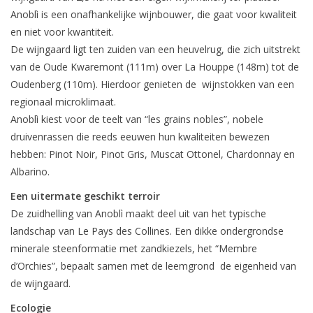
Anoblì is een onafhankelijke wijnbouwer, die gaat voor kwaliteit
Wijndomeinen
en niet voor kwantiteit.
De wijngaard ligt ten zuiden van een heuvelrug, die zich uitstrekt
van de Oude Kwaremont (111m) over La Houppe (148m) tot de
Oudenberg (110m). Hierdoor genieten de wijnstokken van een
regionaal microklimaat.
Anoblì kiest voor de teelt van “les grains nobles”, nobele
druivenrassen die reeds eeuwen hun kwaliteiten bewezen
hebben: Pinot Noir, Pinot Gris, Muscat Ottonel, Chardonnay en
Albarino.
Een uitermate geschikt terroir
De zuidhelling van Anoblì maakt deel uit van het typische
landschap van Le Pays des Collines. Een dikke ondergrondse
minerale steenformatie met zandkiezels, het “Membre
d’Orchies”, bepaalt samen met de leemgrond de eigenheid van
de wijngaard.
Ecologie