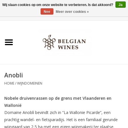
Wij slaan cookies op om onze website te verbeteren. Is dat akkoord?
Ja
Nee
Meer over cookies »
0 Artikelen - €0,00
Home
Wijnen
België als wijnland
Anobli
Wijnbar Antwerpen
HOME
/
WIJNDOMEINEN
Over ons
Nobele druivenrassen op de grens met Vlaanderen en
Wallonië
Tasting Tuesdays
Domaine Anoblì bevindt zich in “La Wallonie Picarde”, een
prachtig wandel- en fietsparadijs. Het is een familiaal gerunde
Blog
wijngaard van 2,5 ha met een eigen wijnmakerij ter plaatse.