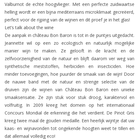
Valburnot de echte hoogvlieger. Met een perfecte zuidwaartse
helling wordt er een bijna mediterraans microklimaat gecreëerd,
perfect voor de rijping van de wijnen en dit proef je in het glas!
Let’s talk about the wine
De aanpak in château Bon Baron is tot in de puntjes uitgedacht.
Jeannette wil op een zo ecologisch en natuurlijk mogelijke
manier wijn te maken. Ze gelooft in de kracht en de
zelfvoorzienigheid van de natuur en blijft daarom ver weg van
synthetische meststoffen, herbiciden en insecticiden. Hoe
minder toevoegingen, hoe puurder de smaak van de wijn! Door
de nauwe band met de natuur en strenge selectie van de
druiven zijn de wijnen van Château Bon Baron een unieke
smaaksensatie. Ze zijn stuk voor stuk droog, karaktervol en
volfruitig. In 2009 kreeg het domein op het internationaal
Concours Mondial de erkenning die het verdient. De Pinot Gris
kreeg twee maal de gouden medaille. Een heerlijk wijntje dat uw
kaas- en wijnavonden tot ongekende hoogten weet te tillen en
dat allemaal volledig eco!