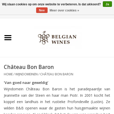
Wij slaan cookies op om onze website te verbeteren. Is dat akkoord?
Ja
Nee
Meer over cookies »
0 Artikelen - €0,00
Home
Wijnen
België als wijnland
Château Bon Baron
Wijnbar Antwerpen
HOME
/
WIJNDOMEINEN
/
CHÂTEAU BON BARON
Over ons
‘Van goed naar geweldig’
Wijndomein Château Bon Baron is het paradepaardje van
Jeannette van der Steen en haar man Piotr. In 2001 kocht het
Tasting Tuesdays
koppel een landhuis in het rustieke Profondeville (Lustin). Ze
wilden B&B openen waar de gasten hun huisgemaakte wijnen
Blog