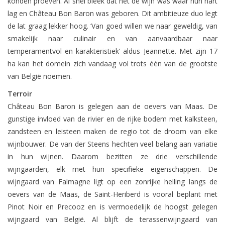
konden proeven. Al snel bleek dat het de wijn was waar hun hart
lag en Château Bon Baron was geboren. Dit ambitieuze duo legt
Wijndomeinen
de lat graag lekker hoog. ‘Van goed willen we naar geweldig, van
smakelijk naar culinair en van aanvaardbaar naar
temperamentvol en karakteristiek’ aldus Jeannette. Met zijn 17
ha kan het domein zich vandaag vol trots één van de grootste
van België noemen.
Terroir
Château Bon Baron is gelegen aan de oevers van Maas. De
gunstige invloed van de rivier en de rijke bodem met kalksteen,
zandsteen en leisteen maken de regio tot de droom van elke
wijnbouwer. De van der Steens hechten veel belang aan variatie
in hun wijnen. Daarom bezitten ze drie verschillende
wijngaarden, elk met hun specifieke eigenschappen. De
wijngaard van Falmagne ligt op een zonrijke helling langs de
oevers van de Maas, de Saint-Heriberd is vooral beplant met
Pinot Noir en Precooz en is vermoedelijk de hoogst gelegen
wijngaard van België. Al blijft de terassenwijngaard van