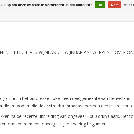
kies op om onze website te verbeteren. Is dat akkoord?
Ja
Nee
Meer 
JNEN
BELGIË ALS WIJNLAND
WIJNBAR ANTWERPEN
OVER ON
l gerund in het pittoreske Loker, een deelgemeente van Heuvelland.
andleem bodem die deze streek kenmerken vormen een interessante 
ken na de recente uitbreiding van ongeveer 6000 druivelaars. Het to
tten om iedereen een onvergetelijke ervaring te gunnen.