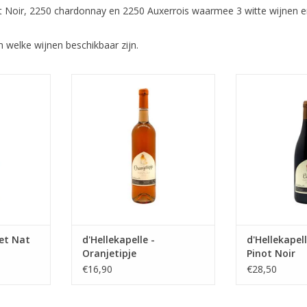
not Noir, 2250 chardonnay en 2250 Auxerrois waarmee 3 witte wijne
n welke wijnen beschikbaar zijn.
at uit het
rosé
rode wij
.
TOEVOEGEN AAN WINKELWAGEN
TOEVOEGEN AA
NKELWAGEN
Pet Nat
d'Hellekapelle -
d'Hellekapel
Oranjetipje
Pinot Noir
€16,90
€28,50