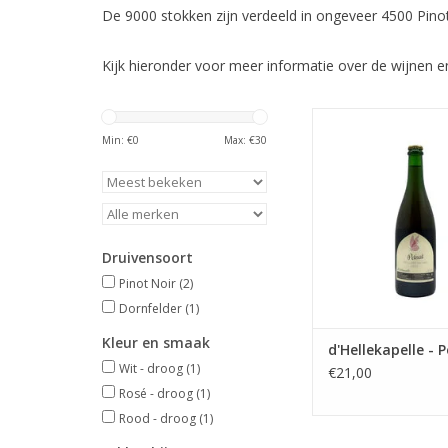
De 9000 stokken zijn verdeeld in ongeveer 4500 Pi
Kijk hieronder voor meer informatie over de wijnen e
Frisse fruitige Pet N
Heuvelland
Min: €
0
Max: €
30
TOEVOEGEN AAN WI
Druivensoort
Pinot Noir
(2)
Dornfelder
(1)
Kleur en smaak
d'Hellekapelle - 
Wit - droog
(1)
€21,00
Rosé - droog
(1)
Rood - droog
(1)