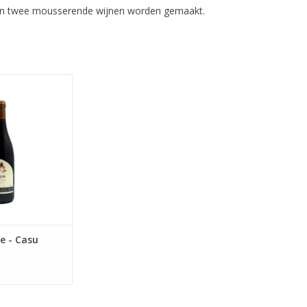
n en twee mousserende wijnen worden gemaakt.
n, fruitig
N WINKELWAGEN
le - Casu