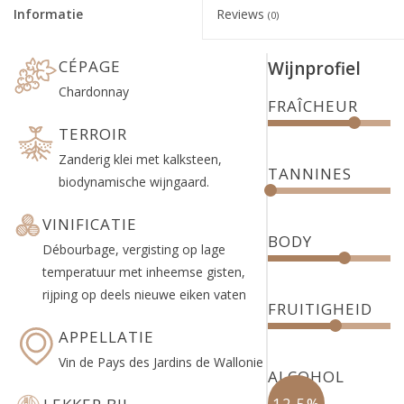
Informatie
Reviews
(0)
CÉPAGE
Wijnprofiel
Chardonnay
FRAÎCHEUR
TERROIR
Zanderig klei met kalksteen,
TANNINES
biodynamische wijngaard.
VINIFICATIE
BODY
Débourbage, vergisting op lage
temperatuur met inheemse gisten,
rijping op deels nieuwe eiken vaten
FRUITIGHEID
APPELLATIE
Vin de Pays des Jardins de Wallonie
ALCOHOL
12,5%