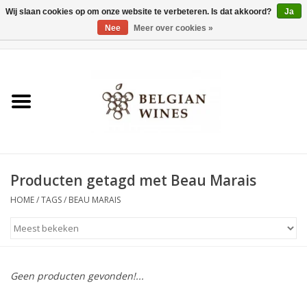
Wij slaan cookies op om onze website te verbeteren. Is dat akkoord?
Ja
Nee
Meer over cookies »
0 Artikelen - €0,00
Home
Wijnen
België als wijnland
Producten getagd met Beau Marais
Wijnbar Antwerpen
HOME
/
TAGS
/
BEAU MARAIS
Over ons
Tasting Tuesdays
Geen producten gevonden!...
Blog