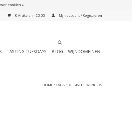
over cookies »
0 Artikelen - €0,00
Mijn account / Registreren
S
TASTING TUESDAYS
BLOG
WIJNDOMEINEN
HOME
/
TAGS
/
BELGISCHE WIJNGIDS