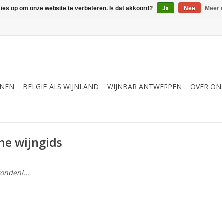
kies op om onze website te verbeteren. Is dat akkoord?
Ja
Nee
Meer 
JNEN
BELGIË ALS WIJNLAND
WIJNBAR ANTWERPEN
OVER ON
he wijngids
onden!...