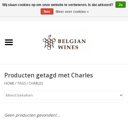
Wij slaan cookies op om onze website te verbeteren. Is dat akkoord?
Ja
Nee
Meer over cookies »
0 Artikelen - €0,00
Home
Wijnen
België als wijnland
Producten getagd met Charles
Wijnbar Antwerpen
HOME
/
TAGS
/
CHARLES
Over ons
Tasting Tuesdays
Geen producten gevonden!...
Blog