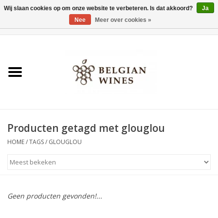
Wij slaan cookies op om onze website te verbeteren. Is dat akkoord?
Ja
Nee
Meer over cookies »
0 Artikelen - €0,00
Home
Wijnen
België als wijnland
Producten getagd met glouglou
Wijnbar Antwerpen
HOME
/
TAGS
/
GLOUGLOU
Over ons
Tasting Tuesdays
Geen producten gevonden!...
Blog