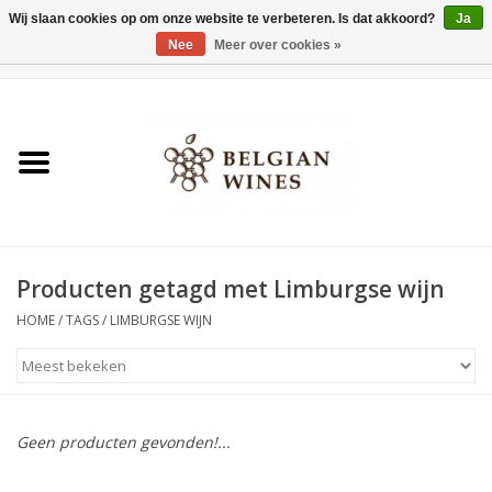
Wij slaan cookies op om onze website te verbeteren. Is dat akkoord?
Ja
Nee
Meer over cookies »
0 Artikelen - €0,00
Home
Wijnen
België als wijnland
Producten getagd met Limburgse wijn
Wijnbar Antwerpen
HOME
/
TAGS
/
LIMBURGSE WIJN
Over ons
Tasting Tuesdays
Geen producten gevonden!...
Blog