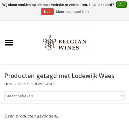
Wij slaan cookies op om onze website te verbeteren. Is dat akkoord?
Ja
Nee
Meer over cookies »
0 Artikelen - €0,00
Home
Wijnen
België als wijnland
Producten getagd met Lodewijk Waes
Wijnbar Antwerpen
HOME
/
TAGS
/
LODEWIJK WAES
Over ons
Tasting Tuesdays
Geen producten gevonden!...
Blog