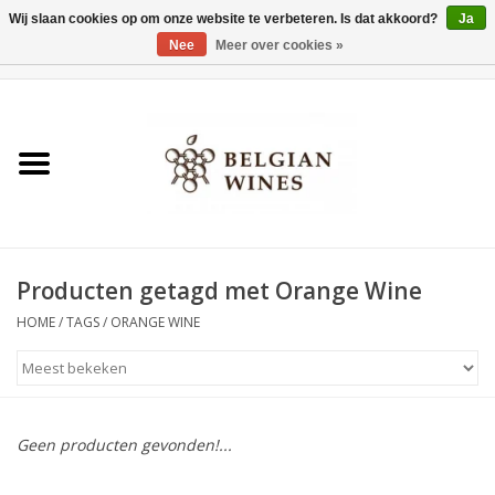
Wij slaan cookies op om onze website te verbeteren. Is dat akkoord?
Ja
Nee
Meer over cookies »
0 Artikelen - €0,00
Home
Wijnen
België als wijnland
Producten getagd met Orange Wine
Wijnbar Antwerpen
HOME
/
TAGS
/
ORANGE WINE
Over ons
Tasting Tuesdays
Geen producten gevonden!...
Blog