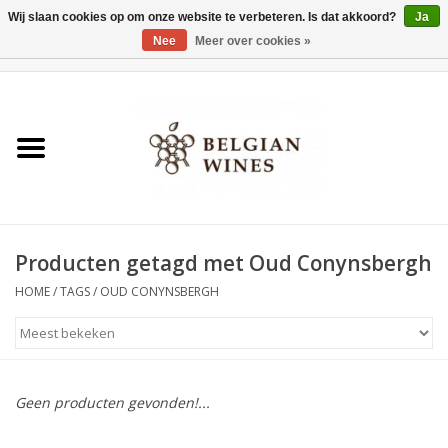
Wij slaan cookies op om onze website te verbeteren. Is dat akkoord?
Ja
Nee
Meer over cookies »
0 Artikelen - €0,00
Home
Wijnen
België als wijnland
Producten getagd met Oud Conynsbergh
Wijnbar Antwerpen
HOME
/
TAGS
/
OUD CONYNSBERGH
Over ons
Tasting Tuesdays
Geen producten gevonden!...
Blog