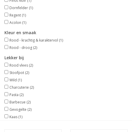
Pinot Noir
(1)
Dornfelder
(1)
Wijndomeinen
Regent
(1)
Acolon
(1)
Kleur en smaak
Rood - krachtig & karaktervol
(1)
Rood - droog
(2)
Lekker bij
Rood vlees
(2)
Stoofpot
(2)
Wild
(1)
Charcuterie
(2)
Pasta
(2)
Barbecue
(2)
Gevogelte
(2)
Kaas
(1)