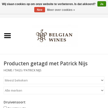
Wij slaan cookies op om onze website te verbeteren. Is dat akkoord?
Ja
Nee
Meer over cookies »
0 Artikelen - €0,00
Home
Wijnen
België als wijnland
Producten getagd met Patrick Nijs
Wijnbar Antwerpen
HOME
/
TAGS
/
PATRICK NIJS
Over ons
Tasting Tuesdays
Druivensoort
Blog