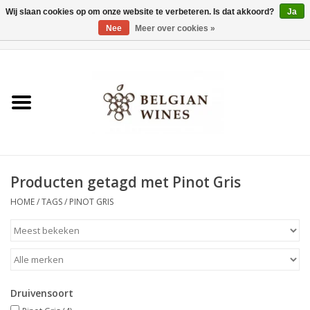
Wij slaan cookies op om onze website te verbeteren. Is dat akkoord?
Ja
Nee
Meer over cookies »
0 Artikelen - €0,00
Home
Wijnen
België als wijnland
Producten getagd met Pinot Gris
Wijnbar Antwerpen
HOME
/
TAGS
/
PINOT GRIS
Over ons
Tasting Tuesdays
Druivensoort
Blog