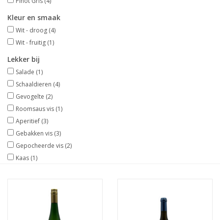
Pinot Gris
(4)
Kleur en smaak
Wijndomeinen
Wit - droog
(4)
Wit - fruitig
(1)
Lekker bij
Salade
(1)
Schaaldieren
(4)
Gevogelte
(2)
Roomsaus vis
(1)
Aperitief
(3)
Gebakken vis
(3)
Gepocheerde vis
(2)
Kaas
(1)