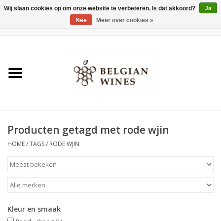
Wij slaan cookies op om onze website te verbeteren. Is dat akkoord?
Ja
Nee
Meer over cookies »
0 Artikelen - €0,00
Home
Wijnen
België als wijnland
Producten getagd met rode wjin
Wijnbar Antwerpen
HOME
/
TAGS
/
RODE WJIN
Over ons
Tasting Tuesdays
Kleur en smaak
Blog