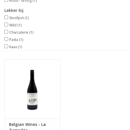
Rood - droog
(1)
Lekker bij
Wijndomeinen
Stoofpot
(1)
Wild
(1)
Charcuterie
(1)
Pasta
(1)
Kaas
(1)
Belgian Wines - La