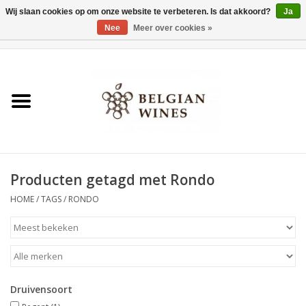
Wij slaan cookies op om onze website te verbeteren. Is dat akkoord?
Ja
Nee
Meer over cookies »
0 Artikelen - €0,00
Home
Wijnen
België als wijnland
Producten getagd met Rondo
Wijnbar Antwerpen
HOME
/
TAGS
/
RONDO
Over ons
Tasting Tuesdays
Druivensoort
Blog