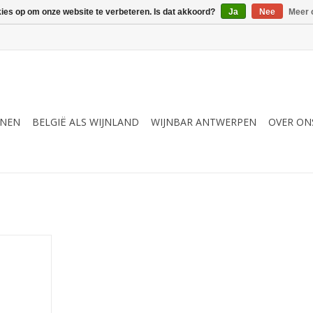
kies op om onze website te verbeteren. Is dat akkoord?
Ja
Nee
Meer 
JNEN
BELGIË ALS WIJNLAND
WIJNBAR ANTWERPEN
OVER ON
 & fruitig
NKELWAGEN