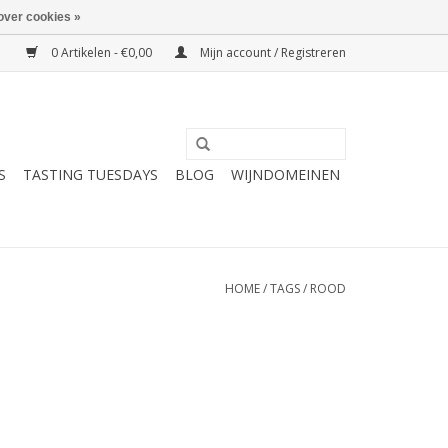
over cookies »
0 Artikelen - €0,00
Mijn account / Registreren
S
TASTING TUESDAYS
BLOG
WIJNDOMEINEN
HOME
/
TAGS
/
ROOD