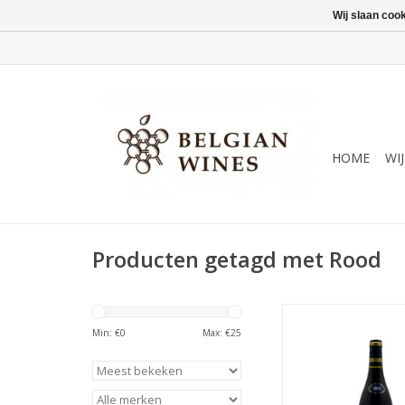
Wij slaan coo
HOME
WI
Producten getagd met Rood
Rood - Krachtig, volg
Min: €
0
Max: €
25
TOEVOEGEN AAN WI