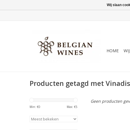
Wij slaan coo
HOME
WI
Producten getagd met Vinadi
Geen producten gev
Min: €
0
Max: €
5