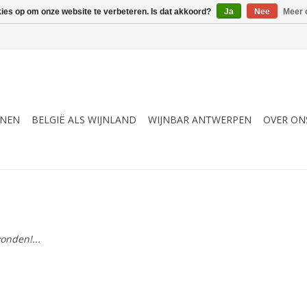
kies op om onze website te verbeteren. Is dat akkoord?
Ja
Nee
Meer 
JNEN
BELGIË ALS WIJNLAND
WIJNBAR ANTWERPEN
OVER ON
s
onden!...