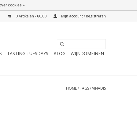
over cookies »
0 Artikelen - €0,00
Mijn account / Registreren
S
TASTING TUESDAYS
BLOG
WIJNDOMEINEN
HOME
/
TAGS
/
VINADIS