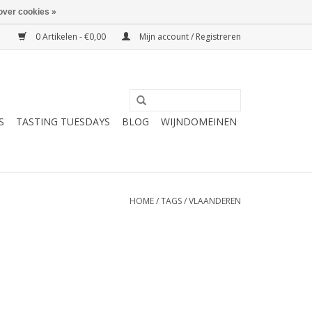
over cookies »
0 Artikelen - €0,00
Mijn account / Registreren
S
TASTING TUESDAYS
BLOG
WIJNDOMEINEN
HOME
/
TAGS
/
VLAANDEREN