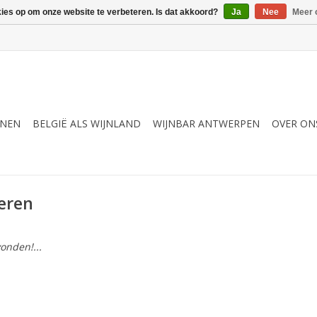
kies op om onze website te verbeteren. Is dat akkoord?
Ja
Nee
Meer 
JNEN
BELGIË ALS WIJNLAND
WIJNBAR ANTWERPEN
OVER ON
eren
onden!...