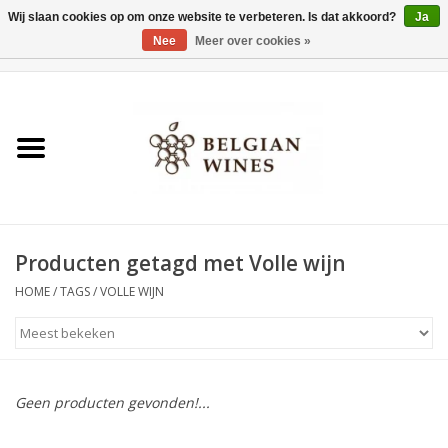
Wij slaan cookies op om onze website te verbeteren. Is dat akkoord?
Ja
Nee
Meer over cookies »
0 Artikelen - €0,00
Home
Wijnen
België als wijnland
Producten getagd met Volle wijn
Wijnbar Antwerpen
HOME
/
TAGS
/
VOLLE WIJN
Over ons
Tasting Tuesdays
Geen producten gevonden!...
Blog