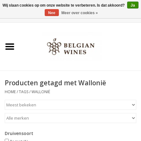
Wij slaan cookies op om onze website te verbeteren. Is dat akkoord?
Ja
Nee
Meer over cookies »
0 Artikelen - €0,00
Home
Wijnen
België als wijnland
Producten getagd met Wallonië
Wijnbar Antwerpen
HOME
/
TAGS
/
WALLONIË
Over ons
Tasting Tuesdays
Druivensoort
Blog