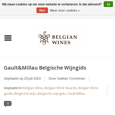
Wij slaan cookies op om onze website te verbeteren. Is dat akkoord?
Ja
Nee
Meer over cookies »
0 Artikelen - €0,00
Home
Wijnen
België als wijnland
Gault&Millau Belgische Wijngids
Wijnbar Antwerpen
Geplaatst op
20 Juli 2023
Door Gaétan Cooreman
Over ons
Geplaatst in
Belgian Wine
,
Belgian Wine Awards
,
Belgian Wine
guide
,
Belgische wijn
,
Belgische wijngids
,
Gault Millau
Tasting Tuesdays
0
Blog