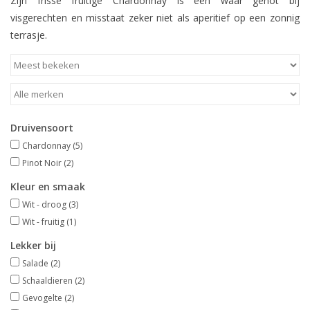
Zijn frisse fruitige Chardonnay is een waar genot bij
visgerechten en misstaat zeker niet als aperitief op een zonnig
terrasje.
Druivensoort
Chardonnay
(5)
Pinot Noir
(2)
Kleur en smaak
Wit - droog
(3)
Wit - fruitig
(1)
Lekker bij
Salade
(2)
Schaaldieren
(2)
Gevogelte
(2)