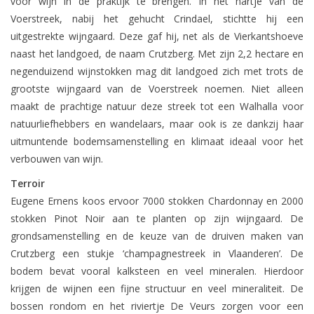
voor wijn in de praktijk te brengen. In het hartje van de
Voerstreek, nabij het gehucht Crindael, stichtte hij een
Wijndomeinen
uitgestrekte wijngaard. Deze gaf hij, net als de Vierkantshoeve
naast het landgoed, de naam Crutzberg. Met zijn 2,2 hectare en
negenduizend wijnstokken mag dit landgoed zich met trots de
grootste wijngaard van de Voerstreek noemen. Niet alleen
maakt de prachtige natuur deze streek tot een Walhalla voor
natuurliefhebbers en wandelaars, maar ook is ze dankzij haar
uitmuntende bodemsamenstelling en klimaat ideaal voor het
verbouwen van wijn.
Terroir
Eugene Ernens koos ervoor 7000 stokken Chardonnay en 2000
stokken Pinot Noir aan te planten op zijn wijngaard. De
grondsamenstelling en de keuze van de druiven maken van
Crutzberg een stukje ‘champagnestreek in Vlaanderen’. De
bodem bevat vooral kalksteen en veel mineralen. Hierdoor
krijgen de wijnen een fijne structuur en veel mineraliteit. De
bossen rondom en het riviertje De Veurs zorgen voor een