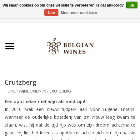
Wij slaan cookies op om onze website te verbeteren. Is dat akkoord?
Ja
Nee
Meer over cookies »
0 Artikelen - €0,00
Home
Wijnen
België als wijnland
Crutzberg
Wijnbar Antwerpen
HOME
/
WIJNDOMEINEN
/
CRUTZBERG
Over ons
Een apotheker met wijn als medicijn!
In 2010 brak een nieuw tijdperk aan voor Eugene Ernens.
Wanneer de ouderlijke boerderij van z’n vrouw leeg kwam te
Tasting Tuesdays
staan, wist hij dat de tijd rijp was om zijn droom achterna te
gaan. Hij liet het leven als apotheker achter zich om zijn passie
Blog