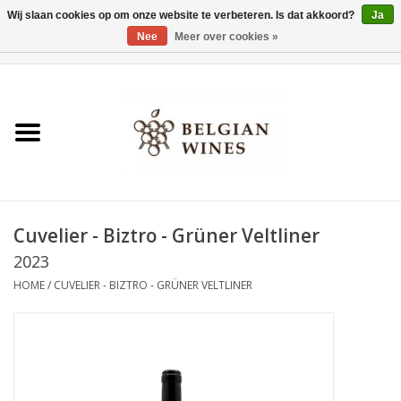
Wij slaan cookies op om onze website te verbeteren. Is dat akkoord?
Ja
Nee
Meer over cookies »
0 Artikelen - €0,00
Home
Wijnen
België als wijnland
Cuvelier - Biztro - Grüner Veltliner
Wijnbar Antwerpen
2023
HOME
/
CUVELIER - BIZTRO - GRÜNER VELTLINER
Over ons
Tasting Tuesdays
Blog