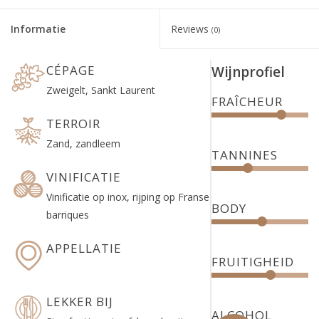
Informatie
Reviews
(0)
CÉPAGE
Wijnprofiel
Zweigelt, Sankt Laurent
FRAÎCHEUR
TERROIR
Zand, zandleem
TANNINES
VINIFICATIE
Vinificatie op inox, rijping op Franse
BODY
barriques
APPELLATIE
FRUITIGHEID
LEKKER BIJ
ALCOHOL