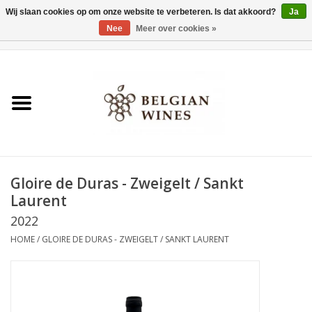
Wij slaan cookies op om onze website te verbeteren. Is dat akkoord?
Ja
Nee
Meer over cookies »
0 Artikelen - €0,00
Home
Wijnen
België als wijnland
Gloire de Duras - Zweigelt / Sankt
Wijnbar Antwerpen
Laurent
2022
Over ons
HOME
/
GLOIRE DE DURAS - ZWEIGELT / SANKT LAURENT
Tasting Tuesdays
Blog