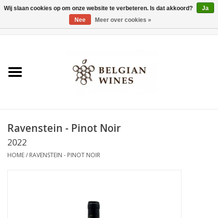
Wij slaan cookies op om onze website te verbeteren. Is dat akkoord?
Ja
Nee
Meer over cookies »
0 Artikelen - €0,00
Home
Wijnen
België als wijnland
Ravenstein - Pinot Noir
Wijnbar Antwerpen
2022
HOME
/
RAVENSTEIN - PINOT NOIR
Over ons
Tasting Tuesdays
Blog