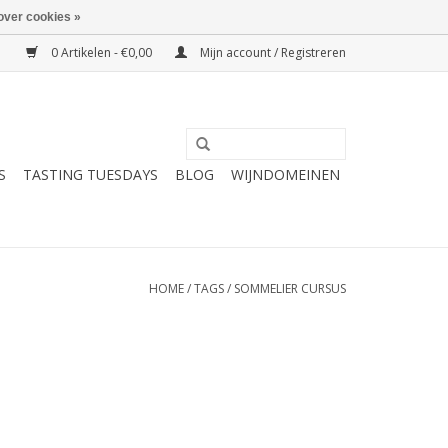
over cookies »
0 Artikelen - €0,00
Mijn account / Registreren
S
TASTING TUESDAYS
BLOG
WIJNDOMEINEN
HOME
/
TAGS
/
SOMMELIER CURSUS