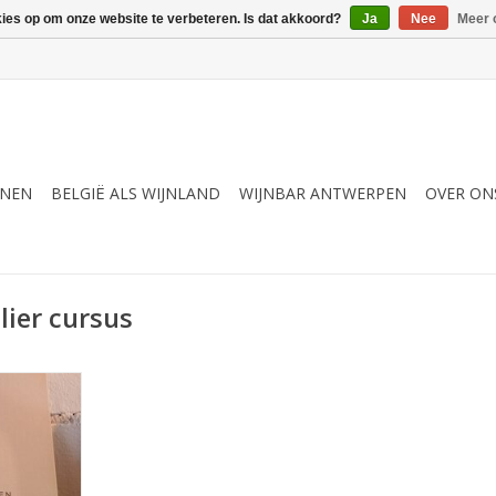
kies op om onze website te verbeteren. Is dat akkoord?
Ja
Nee
Meer 
JNEN
BELGIË ALS WIJNLAND
WIJNBAR ANTWERPEN
OVER ON
ier cursus
en die zich
en in de
oodpairing
.