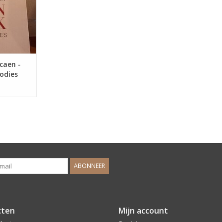
NKELWAGEN
lcaen -
odies
ABONNEER
cten
Mijn account