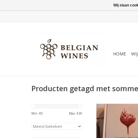
Wij slaan coo
HOME
WI
Producten getagd met sommel
Een boek voor iedere
Min: €
0
Max: €
30
graag vol vertrouw
wereld van wijn-en-f
wil begeven