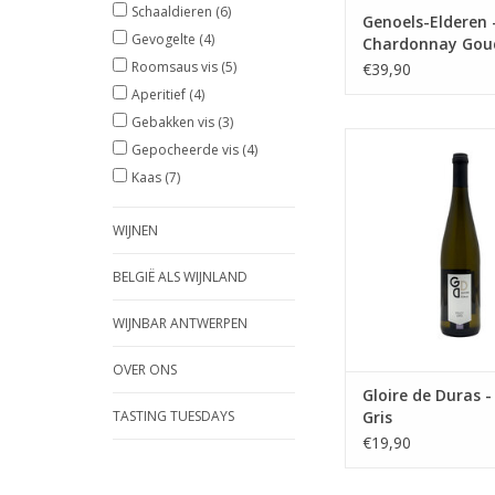
Schaaldieren
(6)
Genoels-Elderen 
Gevogelte
(4)
Chardonnay Gou
Roomsaus vis
(5)
€39,90
Aperitief
(4)
Gebakken vis
(3)
Zachte, aromatische
Gepocheerde vis
(4)
Pinot Gris uit Has
Kaas
(7)
TOEVOEGEN AAN WI
WIJNEN
BELGIË ALS WIJNLAND
WIJNBAR ANTWERPEN
OVER ONS
Gloire de Duras -
TASTING TUESDAYS
Gris
€19,90