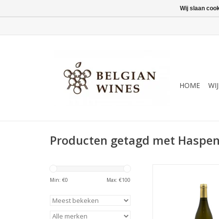
Wij slaan coo
HOME
WI
Producten getagd met Haspe
Wit - droog, karak
volfruitig
Min: €
0
Max: €
100
TOEVOEGEN AAN WI