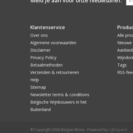
Meld je aan voor onze nieuwsbrief:
Klantenservice
Produ
Over ons
Alle pro
Algemene voorwaarden
Nieuwe 
Disclaimer
Aanbied
Privacy Policy
Wijndo
Betaalmethoden
Tags
Verzenden & retourneren
RSS-fee
Help
Sitemap
Newsletter terms & conditions
Belgische Wijnbouwers in het
Buitenland
© Copyright 2026 Belgian Wines - Powered by
Lightspeed