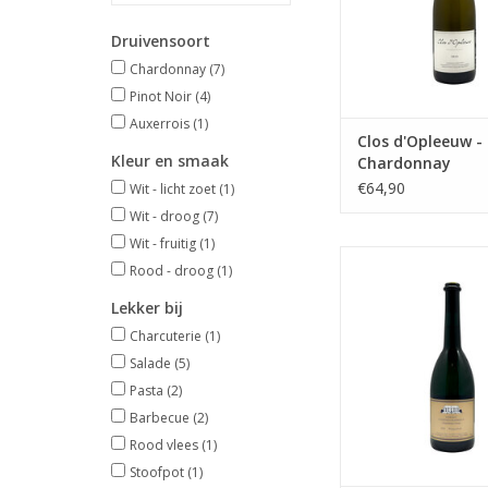
Druivensoort
Chardonnay
(7)
Pinot Noir
(4)
Auxerrois
(1)
Clos d'Opleeuw -
Kleur en smaak
Chardonnay
€64,90
Wit - licht zoet
(1)
Wit - droog
(7)
Wit - fruitig
(1)
Rood - droog
(1)
Wit - droog, karak
volfruitig
Lekker bij
Charcuterie
(1)
TOEVOEGEN AAN WI
Salade
(5)
Pasta
(2)
Barbecue
(2)
Rood vlees
(1)
Stoofpot
(1)