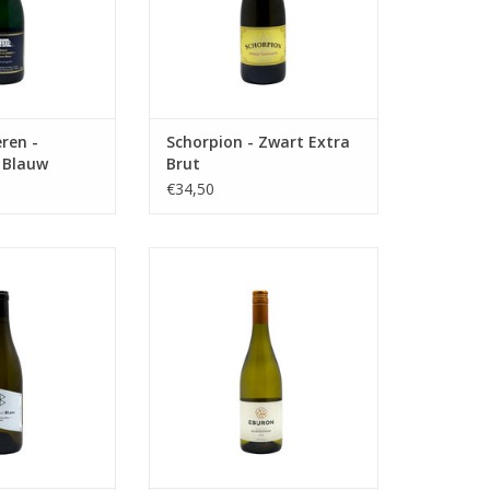
ren -
Schorpion - Zwart Extra
 Blauw
Brut
€34,50
inig Sauvignon
Rijpe, complexe Chardonnay uit
it België!
Haspengouw.
N WINKELWAGEN
TOEVOEGEN AAN WINKELWAGEN