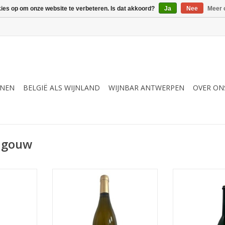
kies op om onze website te verbeteren. Is dat akkoord?
Ja
Nee
Meer 
JNEN
BELGIË ALS WIJNLAND
WIJNBAR ANTWERPEN
OVER ON
ngouw
tervol &
Wit - Droog, karaktervol,
Wit - droog,
volfruitig
volf
NKELWAGEN
TOEVOEGEN AAN WINKELWAGEN
TOEVOEGEN AA