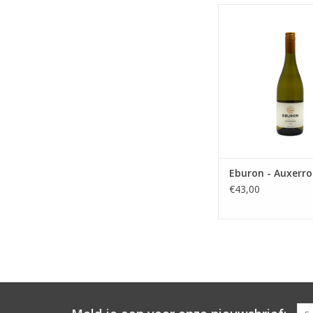
Auxerrois uit Tonger
100% vergist en geri
nieuwe eiken vate
Bourgogne
TOEVOEGEN AAN WI
Eburon - Auxerro
€43,00