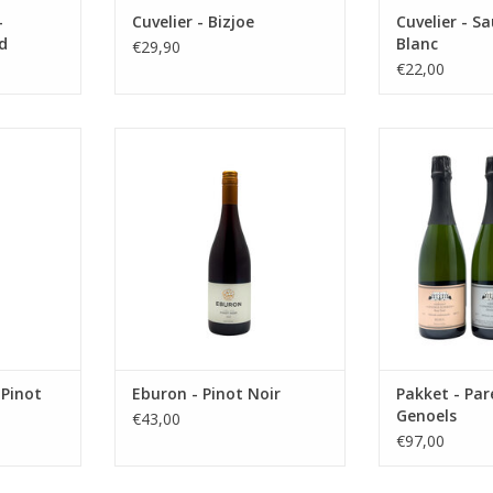
-
Cuvelier - Bizjoe
Cuvelier - S
d
Blanc
€29,90
€22,00
 en rijke
Heel elegante Pinot Noir uit de
Pakket met de 
pengouw.
oudste stad van België.
Genoels
NKELWAGEN
TOEVOEGEN AAN WINKELWAGEN
TOEVOEGEN AA
 Pinot
Eburon - Pinot Noir
Pakket - Par
Genoels
€43,00
€97,00