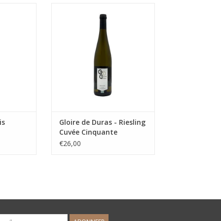
en die voor
Mooie Riesling waar de 50 gram
jpt werd op
restzoet mooi in balans is met de
n uit de
knisperende zuren!
.
TOEVOEGEN AAN WINKELWAGEN
NKELWAGEN
is
Gloire de Duras - Riesling
Cuvée Cinquante
€26,00