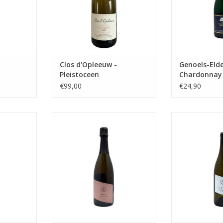
Clos d'Opleeuw -
Genoels-Elde
Pleistoceen
Chardonnay
€99,00
€24,90
Mousserende Wijn
Eén van de we
Blanc's u
tervol &
TOEVOEGEN AAN WINKELWAGEN
TOEVOEGEN AA
NKELWAGEN