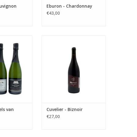
auvignon
Eburon - Chardonnay
€43,00
drie parels van
Elegante, sappige Pinot Noir uit
-Elderen
de Haspengouwse fruitstreek.
N WINKELWAGEN
TOEVOEGEN AAN WINKELWAGEN
els van
Cuvelier - Biznoir
€27,00