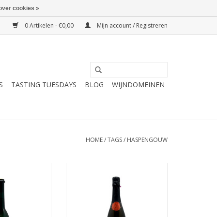
over cookies »
0 Artikelen - €0,00
Mijn account / Registreren
S
TASTING TUESDAYS
BLOG
WIJNDOMEINEN
HOME
/
TAGS
/
HASPENGOUW
 karaktervol &
Mousserende wijn
ruitig
TOEVOEGEN AAN WINKELWAGEN
N WINKELWAGEN