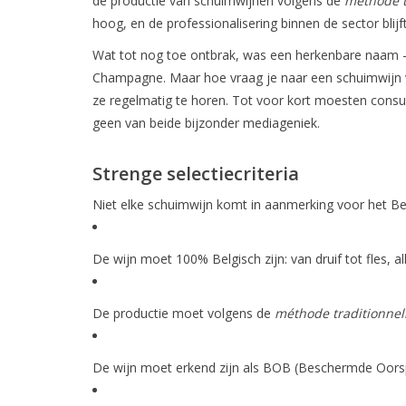
de productie van schuimwijnen volgens de
méthode t
hoog, en de professionalisering binnen de sector blij
Wat tot nog toe ontbrak, was een herkenbare naam —
Champagne. Maar hoe vraag je naar een schuimwijn van
ze regelmatig te horen. Tot voor kort moesten cons
geen van beide bijzonder mediageniek.
Strenge selectiecriteria
Niet elke schuimwijn komt in aanmerking voor het Belb
De wijn moet 100% Belgisch zijn: van druif tot fles, 
De productie moet volgens de
méthode traditionnel
De wijn moet erkend zijn als BOB (Beschermde Oorsp