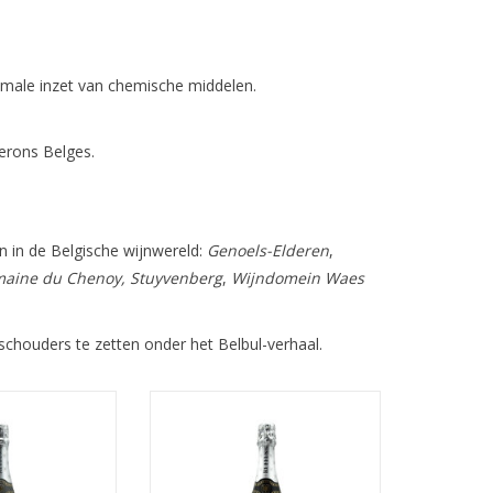
imale inzet van chemische middelen.
erons Belges.
n in de Belgische wijnwereld:
Genoels-Elderen
,
aine du Chenoy,
Stuyvenberg
,
Wijndomein Waes
chouders te zetten onder het Belbul-verhaal.
jn - Brut Nature
Mousserende wijn
N WINKELWAGEN
TOEVOEGEN AAN WINKELWAGEN