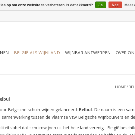
kies op om onze website te verbeteren. Is dat akkoord?
Ja
Nee
Meer 
JNEN
BELGIË ALS WIJNLAND
WIJNBAR ANTWERPEN
OVER ON
HOME
/
BEL
elbul
oor Belgische schuimwijnen gelanceerd:
Belbul
. De naam is een sam
 een samenwerking tussen de Vlaamse vzw Belgische Wijnbouwers en de
iteitslabel dat schuimwijnen uit het hele land verenigt. België beschi