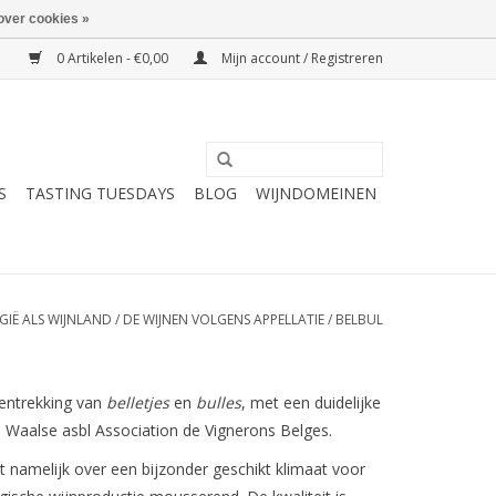
over cookies »
0 Artikelen - €0,00
Mijn account / Registreren
S
TASTING TUESDAYS
BLOG
WIJNDOMEINEN
GIË ALS WIJNLAND
/
DE WIJNEN VOLGENS APPELLATIE
/
BELBUL
entrekking van
belletjes
en
bulles
, met een duidelijke
 Waalse asbl Association de Vignerons Belges.
kt namelijk over een bijzonder geschikt klimaat voor