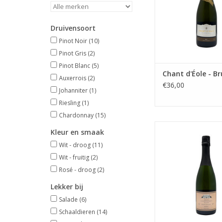
Druivensoort
Pinot Noir
(10)
Pinot Gris
(2)
Pinot Blanc
(5)
Chant d'Éole - Br
Auxerrois
(2)
€36,00
Johanniter
(1)
Riesling
(1)
Chardonnay
(15)
Mousserende wijn, Ro
Kleur en smaak
fruitig
Wit - droog
(11)
TOEVOEGEN AAN WI
Wit - fruitig
(2)
Rosé - droog
(2)
Lekker bij
Salade
(6)
Schaaldieren
(14)