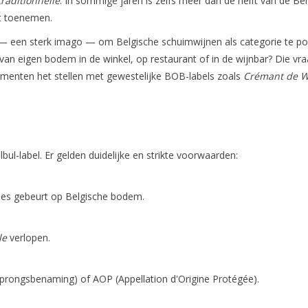
raditionnelle
. In sommige jaren is zelfs meer dan de helft van de Be
ft toenemen.
 een sterk imago — om Belgische schuimwijnen als categorie te pos
 eigen bodem in de winkel, op restaurant of in de wijnbar? Die vraag
umenten het stellen met gewestelijke BOB-labels zoals
Crémant de W
ul-label. Er gelden duidelijke en strikte voorwaarden:
alles gebeurt op Belgische bodem.
le
verlopen.
rongsbenaming) of AOP (Appellation d'Origine Protégée).