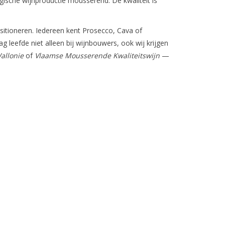
lgische wijnproductie mousserend. De kwaliteit is
itioneren. Iedereen kent Prosecco, Cava of
 leefde niet alleen bij wijnbouwers, ook wij krijgen
allonie
of
Vlaamse Mousserende Kwaliteitswijn
—