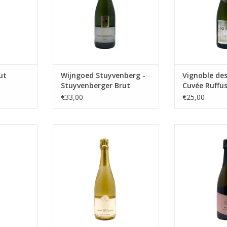
TOEVOEGEN AAN WINKELWAGEN
ut
Wijngoed Stuyvenberg -
Vignoble des
Stuyvenberger Brut
Cuvée Ruffus
Sauvage
€33,00
€25,00
sé - fris &
Elegante en verfijnde Blanc de
Mousser
blancs
TOEVOEGEN AA
NKELWAGEN
TOEVOEGEN AAN WINKELWAGEN