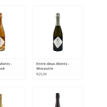
 wijn - Rosé
Mousserende wijn
N WINKELWAGEN
TOEVOEGEN AAN WINKELWAGEN
Monts -
Entre-deux-Monts -
osé
Wiscoutre
€25,00
eerde en gerijpte
Ravissante Millésime van
uvée!
Aldeneyck uit Maasvallei Limburg
op basis van Chardonnay
N WINKELWAGEN
TOEVOEGEN AAN WINKELWAGEN