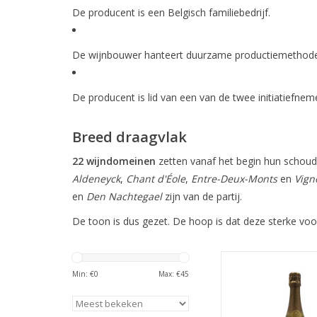
De producent is een Belgisch familiebedrijf.
De wijnbouwer hanteert duurzame productiemethoden,
De producent is lid van een van de twee initiatiefne
Breed draagvlak
22 wijndomeinen
zetten vanaf het begin hun schoude
Aldeneyck
,
Chant d'Éole
,
Entre-Deux-Monts
en
Vign
en
Den Nachtegael
zijn van de partij.
De toon is dus gezet. De hoop is dat deze sterke vo
Mousserende 
Min: €
0
Max: €
45
TOEVOEGEN AAN WI