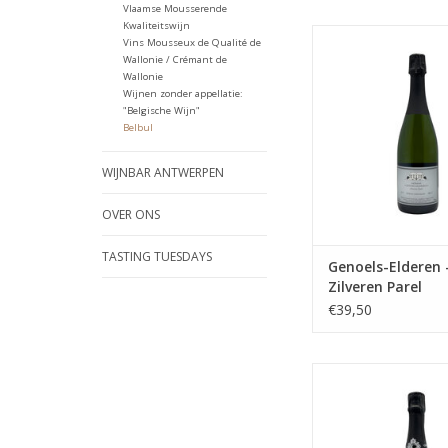
Vlaamse Mousserende
Kwaliteitswijn
Mousserende 
Vins Mousseux de Qualité de
Wallonie / Crémant de
TOEVOEGEN AAN WI
Wallonie
Wijnen zonder appellatie:
"Belgische Wijn"
Belbul
WIJNBAR ANTWERPEN
OVER ONS
TASTING TUESDAYS
Genoels-Elderen 
Zilveren Parel
€39,50
Elegante Blanc de B
Kruisem.
TOEVOEGEN AAN WI