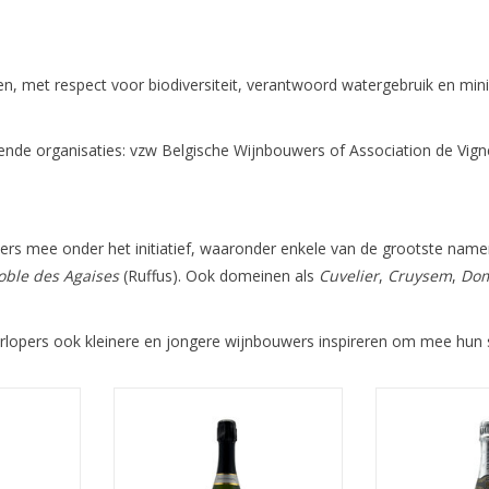
 met respect voor biodiversiteit, verantwoord watergebruik en min
mende organisaties: vzw Belgische Wijnbouwers of Association de Vign
rs mee onder het initiatief, waaronder enkele van de grootste name
oble des Agaises
(Ruffus). Ook domeinen als
Cuvelier
,
Cruysem
,
Dom
orlopers ook kleinere en jongere wijnbouwers inspireren om mee hun s
wijn
Mousserende wi
Methode traditionelle uit het
NKELWAGEN
TOEVOEGEN AA
Pajottenland. Minsten 24
maanden sur lattes