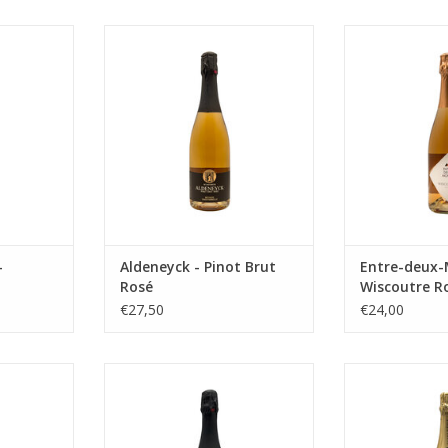
wijn
Aldeneyck Aldeneyck - Pinot Brut
Mousserende
Rosé
NKELWAGEN
TOEVOEGEN AA
TOEVOEGEN AAN WINKELWAGEN
-
Aldeneyck - Pinot Brut
Entre-deux-
Rosé
Wiscoutre R
€27,50
€24,00
lancs uit
Mousserende wijn, Sekt stijl uit
Op hout gevinifi
Maasvallei Limburg
topc
NKELWAGEN
TOEVOEGEN AAN WINKELWAGEN
TOEVOEGEN AA