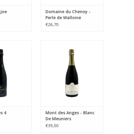
zjoe
Domaine du Chenoy -
Perle de Wallonie
€26,70
ysem - Les 4
Blanc de Noirs van 100% Pinot
Meunier!
N WINKELWAGEN
TOEVOEGEN AAN WINKELWAGEN
s 4
Mont des Anges - Blanc
De Meuniers
€39,00