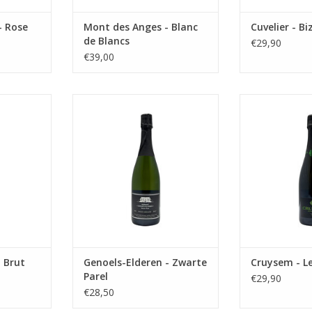
- Rose
Mont des Anges - Blanc
Cuvelier - Bi
de Blancs
€29,90
€39,00
wijn
Mousserende wijn
Cruysem Cru
NKELWAGEN
TOEVOEGEN AAN WINKELWAGEN
TOEVOEGEN AA
t Brut
Genoels-Elderen - Zwarte
Cruysem - Le
Parel
€29,90
€28,50