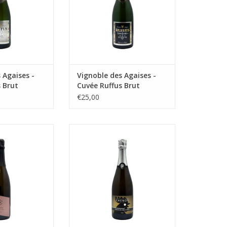
 Agaises -
Vignoble des Agaises -
 Brut
Cuvée Ruffus Brut
€25,00
ende Wijn
Mousserend
N WINKELWAGEN
TOEVOEGEN AAN WINKELWAGEN