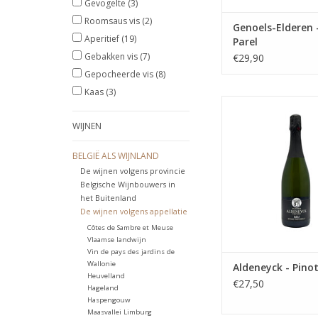
Gevogelte
(3)
Roomsaus vis
(2)
Genoels-Elderen 
Aperitief
(19)
Parel
Gebakken vis
(7)
€29,90
Gepocheerde vis
(8)
Kaas
(3)
Mousserende 
TOEVOEGEN AAN WI
WIJNEN
BELGIË ALS WIJNLAND
De wijnen volgens provincie
Belgische Wijnbouwers in
het Buitenland
De wijnen volgens appellatie
Côtes de Sambre et Meuse
Vlaamse landwijn
Vin de pays des jardins de
Wallonie
Aldeneyck - Pino
Heuvelland
€27,50
Hageland
Haspengouw
Maasvallei Limburg